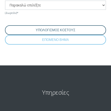
(Δωρεάν)*
Υπηρεσίες